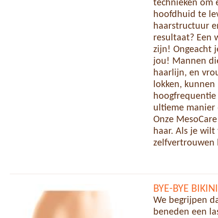
technieken om e
hoofdhuid te le
haarstructuur e
resultaat? Een 
zijn! Ongeacht 
jou! Mannen di
haarlijn, en vr
lokken, kunnen 
hoogfrequentie 
ultieme manier 
Onze MesoCare b
haar. Als je wil
zelfvertrouwen
BYE-BYE BIKI
We begrijpen d
beneden een las