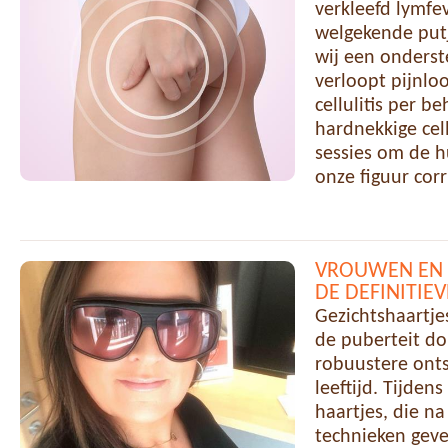
verkleefd lymfe
welgekende putj
wij een onderst
verloopt pijnloo
cellulitis per 
hardnekkige cel
sessies om de h
onze figuur cor
VROUWEN EN 
DE DEFINITIE
Gezichtshaartjes
de puberteit do
robuustere onts
leeftijd. Tijde
haartjes, die na
technieken geve