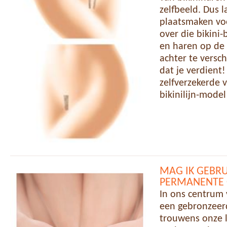
zelfbeeld. Dus 
plaatsmaken voo
over die bikini
en haren op de s
achter te versch
dat je verdient
zelfverzekerde 
bikinilijn-model
MAG IK GEBRU
PERMANENTE
In ons centrum
een gebronzeerd
trouwens onze l