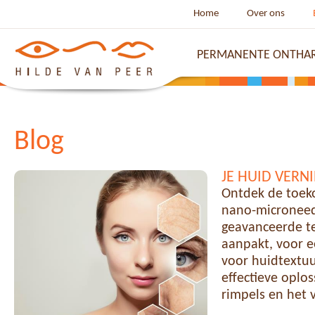
Home
Over ons
PERMANENTE ONTHA
Blog
JE HUID VER
Ontdek de toek
nano-microneedl
geavanceerde t
aanpakt, voor e
voor huidtextuu
effectieve oplo
rimpels en het 