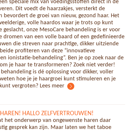
en speciale mix van voedingsstoffen direct in de
veren. Dit voedt de haarzakjes, versterkt de
n bevordert de groei van nieuw, gezond haar. Het
weelderige, volle haardos waar je trots op kunt
je geslacht, onze MesoCare behandeling is er voor
e dromen van een volle baard of een gedefinieerde
ouwen die streven naar prachtige, dikker uitziende
beide profiteren van deze “innovatieve
en ionistatie-behandeling”. Ben je op zoek naar de
om je haar te transformeren? Zoek niet verder!
ehandeling is dé oplossing voor dikker, voller
t weten hoe je je haargroei kunt stimuleren en je
 kunt vergroten? Lees meer
NIHAREN! HALLO ZELFVERTROUWEN!
at het onderwerp van ongewenste haren daar
tig gesprek kan zijn. Maar laten we het taboe