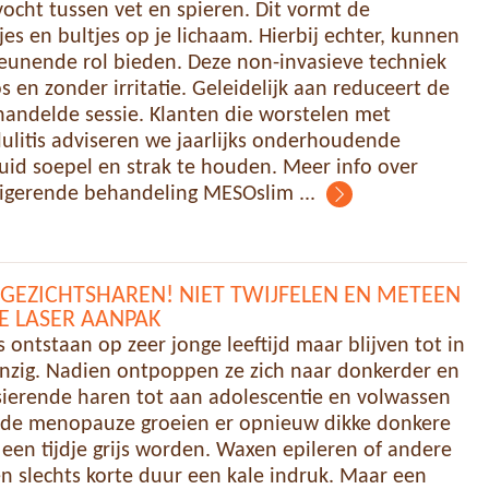
vocht tussen vet en spieren. Dit vormt de
es en bultjes op je lichaam. Hierbij echter, kunnen
eunende rol bieden. Deze non-invasieve techniek
s en zonder irritatie. Geleidelijk aan reduceert de
behandelde sessie. Klanten die worstelen met
lulitis adviseren we jaarlijks onderhoudende
uid soepel en strak te houden. Meer info over
rigerende behandeling MESOslim ...
GEZICHTSHAREN! NIET TWIJFELEN EN METEEN
VE LASER AANPAK
 ontstaan op zeer jonge leeftijd maar blijven tot in
nzig. Nadien ontpoppen ze zich naar donkerder en
ierende haren tot aan adolescentie en volwassen
ns de menopauze groeien er opnieuw dikke donkere
 een tijdje grijs worden. Waxen epileren of andere
n slechts korte duur een kale indruk. Maar een