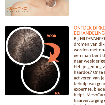
ONTDEK DIKK
BEHANDELING
Bij HILDEVANPE
dromen van dikk
worden met onz
een man bent di
naar weelderige
Heb je genoeg v
haardos? Onze M
activeren van j
behulp van gea
expertise, bied
helpt. MesoCare
haarverzorging 