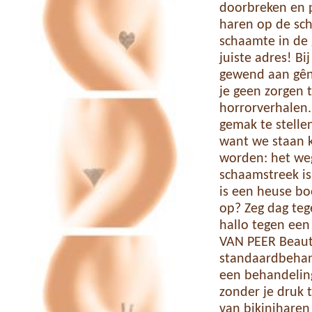
doorbreken en p
haren op de sch
schaamte in de 
juiste adres! B
gewend aan gêna
je geen zorgen 
horrorverhalen.
gemak te stelle
want we staan k
worden: het we
schaamstreek is 
is een heuse bo
op? Zeg dag teg
hallo tegen een 
VAN PEER Beaut
standaardbehan
een behandeling 
zonder je druk
van bikiniharen