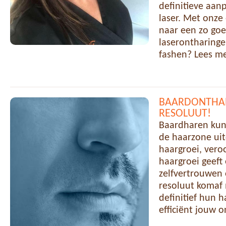
definitieve aan
laser. Met onze
naar een zo goe
laserontharingen
fashen? Lees m
BAARDONTHAR
RESOLUUT!
Baardharen kun
de haarzone uit
haargroei, vero
haargroei geeft
zelfvertrouwen
resoluut komaf 
definitief hun 
efficiënt jouw 