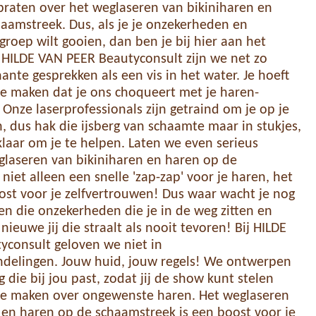
raten over het weglaseren van bikiniharen en
aamstreek. Dus, als je je onzekerheden en
groep wilt gooien, dan ben je bij hier aan het
ij HILDE VAN PEER Beautyconsult zijn we net zo
nte gesprekken als een vis in het water. Je hoeft
te maken dat je ons choqueert met je haren-
 Onze laserprofessionals zijn getraind om je op je
n, dus hak die ijsberg van schaamte maar in stukjes,
laar om je te helpen. Laten we even serieus
glaseren van bikiniharen en haren op de
niet alleen een snelle 'zap-zap' voor je haren, het
ost voor je zelfvertrouwen! Dus waar wacht je nog
en die onzekerheden die je in de weg zitten en
nieuwe jij die straalt als nooit tevoren! Bij HILDE
yconsult geloven we niet in
delingen. Jouw huid, jouw regels! We ontwerpen
die bij jou past, zodat jij de show kunt stelen
 te maken over ongewenste haren. Het weglaseren
 en haren op de schaamstreek is een boost voor je