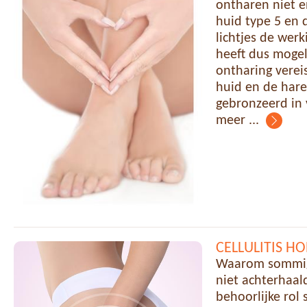
ontharen niet e
huid type 5 en 
lichtjes de wer
heeft dus mogel
ontharing verei
huid en de hare
gebronzeerd in 
meer ...
CELLULITIS HO
Waarom sommige 
niet achterhaal
behoorlijke rol 