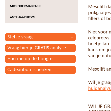
MICRODERMABRASIE
Mesolift d
prikgaatjes
ANTI HAARUITVAL
fillers of 
Niet voor 
Stel je vraag
celebretys.
beetje late
Vraag hier je GRATIS analyse
kans om jo
van je natu
Hou me op de hoogte
Mesolift an
Cadeaubon schenken
Wil je gra
huidanalys
WIL JE G