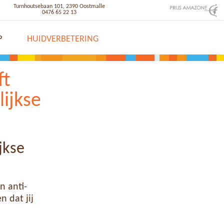
Turnhoutsebaan 101, 2390 Oostmalle
0476 65 22 13
P
HUIDVERBETERING
ft
lijkse
jkse
n anti-
 dat jij