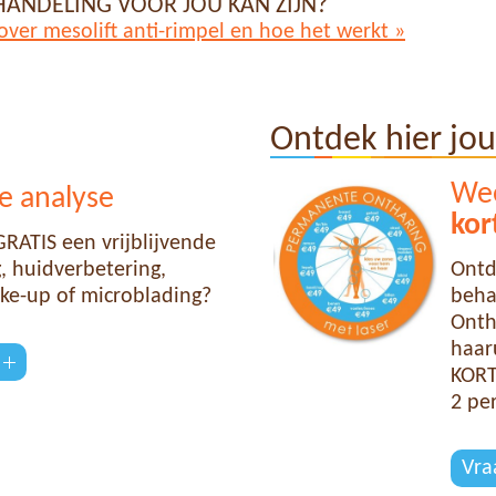
ANDELING VOOR JOU KAN ZIJN?
over mesolift anti-rimpel en hoe het werkt »
Ontdek hier jo
Wee
e analyse
kor
RATIS een vrijblijvende
 huidverbetering,
Ontd
ke-up of microblading?
beha
Onth
haaru
KORT
2 pe
Vra