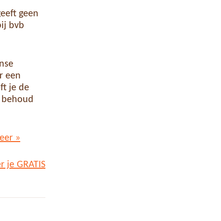
geeft geen
bij bvb
anse
ur een
ft je de
t behoud
eer »
er je GRATIS