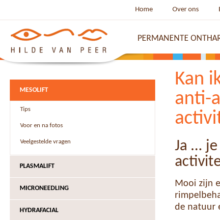
Home
Over ons
PERMANENTE ONTHA
Kan i
MESOLIFT
anti-
Tips
activ
Voor en na fotos
Veelgestelde vragen
Ja ... 
activit
PLASMALIFT
Mooi zijn e
MICRONEEDLING
rimpelbeha
de natuur 
HYDRAFACIAL