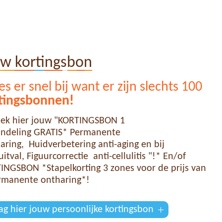
uw kortingsbon
s er snel bij want er zijn slechts 100
tingsbonnen!
ek hier jouw "KORTINGSBON 1
ndeling GRATIS* Permanente
aring, Huidverbetering anti-aging en bij
itval, Figuurcorrectie anti-cellulitis "!* En/of
INGSBON *Stapelkorting 3 zones voor de prijs van
rmanente ontharing*!
ag hier jouw persoonlijke kortingsbon