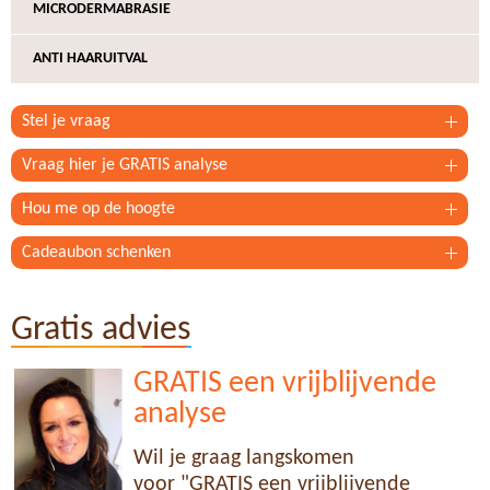
MICRODERMABRASIE
ANTI HAARUITVAL
Stel je vraag
Vraag hier je GRATIS analyse
Hou me op de hoogte
Cadeaubon schenken
Gratis advies
GRATIS een vrijblijvende
analyse
Wil je graag langskomen
voor "GRATIS een vrijblijvende