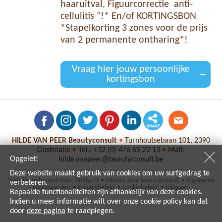
haaruitval, Figuurcorrectie anti-
cellulitis "!* En/of KORTINGSBON
*Stapelkorting 3 zones voor de prijs
van 2 permanente ontharing*!
Vraag hier jouw persoonlijke
kortingsbon
HILDE VAN PEER Beautyconsult
•
Turnhoutsebaan 101, 2390
Oostmalle
•
Tel.:
+32 (0) 476 65 22 13
•
Mail:
Opgelet!
hilde.vanpeer@beautyconsult.be
Deze website maakt gebruik van cookies om uw surfgedrag te
Website gebouwd door
Analyz-it
•
Inhoud door
beautyconsult
•
Algemene
verbeteren.
voorwaarden
•
Privacybeleid
•
Cookiebeleid
•
Inloggen
Bepaalde functionaliteiten zijn afhankelijk van deze cookies.
Indien u meer informatie wilt over onze cookie policy kan dat
door
deze pagina
te raadplegen.