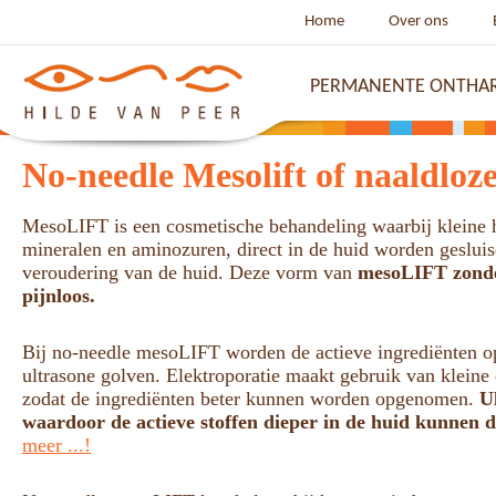
Home
Over ons
PERMANENTE ONTHA
No-needle Mesolift of naaldloz
MesoLIFT is een cosmetische behandeling waarbij kleine h
mineralen en aminozuren, direct in de huid worden geslui
veroudering van de huid. Deze vorm van
mesoLIFT zonde
pijnloos.
B
ij no-needle mesoLIFT worden de actieve ingrediënten op
ultrasone golven. Elektroporatie maakt gebruik van kleine 
zodat de ingrediënten beter kunnen worden opgenomen.
U
waardoor de actieve stoffen dieper in de huid kunnen 
meer ...!