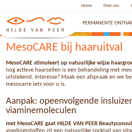
Home
Over ons
PERMANENTE ONTHA
MesoCARE bij haaruitval
MesoCARE stimuleert op natuurlijke wijze haargroe
nog actieve haarcellen is een behandeling met me
uitstekend.
Interesse? Maak een afspraak en we be
mesocarre iets voor u is.
Aanpak: opeenvolgende insluizen
viaminemoleculen
met MesoCARE gaat HILDE VAN PEER Beautyconsult
voedingsstoffen zit een natuurlijke cocktail van v