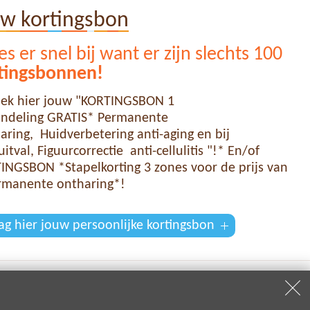
uw kortingsbon
s er snel bij want er zijn slechts 100
tingsbonnen!
ek hier jouw "KORTINGSBON 1
ndeling GRATIS* Permanente
aring, Huidverbetering anti-aging en bij
itval, Figuurcorrectie anti-cellulitis "!* En/of
INGSBON *Stapelkorting 3 zones voor de prijs van
rmanente ontharing*!
ag hier jouw persoonlijke kortingsbon