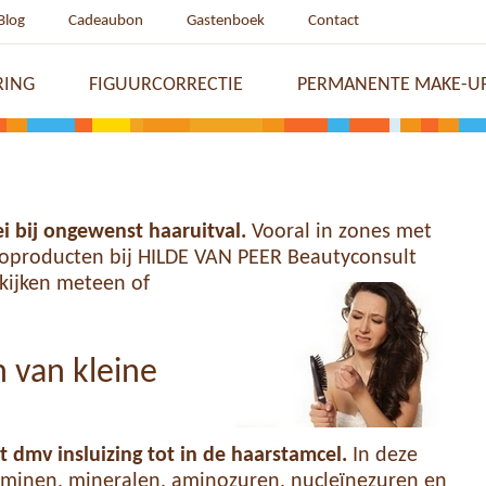
Blog
Cadeaubon
Gastenboek
Contact
RING
FIGUURCORRECTIE
PERMANENTE MAKE-U
i bij ongewenst haaruitval.
Vooral in zones met
soproducten bij HILDE VAN PEER Beautyconsult
kijken meteen of
 van kleine
 dmv insluizing
tot in de haarstamcel.
In deze
itaminen, mineralen, aminozuren, nucleïnezuren en