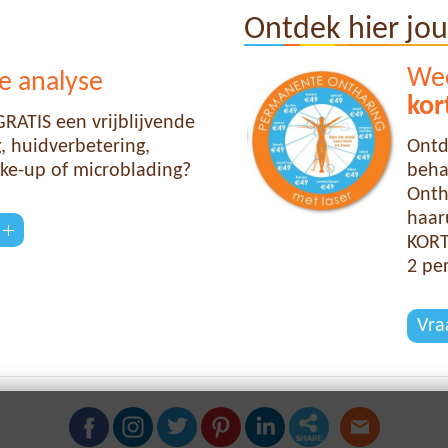
Ontdek hier jo
Wee
e analyse
kor
RATIS een vrijblijvende
 huidverbetering,
Ontd
ke-up of microblading?
beha
Onth
haaru
KORT
2 pe
Vra