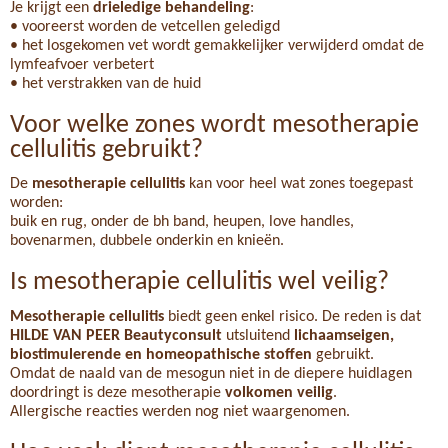
Je krijgt een
drieledige behandeling
:
• vooreerst worden de vetcellen geledigd
• het losgekomen vet wordt gemakkelijker verwijderd omdat de
lymfeafvoer verbetert
• het verstrakken van de huid
Voor welke zones wordt mesotherapie
cellulitis gebruikt?
De
mesotherapie cellulitis
kan voor heel wat zones toegepast
worden:
buik en rug, onder de bh band, heupen, love handles,
bovenarmen, dubbele onderkin en knieën.
Is mesotherapie cellulitis wel veilig?
Mesotherapie cellulitis
biedt geen enkel risico. De reden is dat
HILDE VAN
PEER Beautyconsult
utsluitend
lichaamseigen,
biostimulerende en homeopathische stoffen
gebruikt.
Omdat de naald van de mesogun niet in de diepere huidlagen
doordringt is deze mesotherapie
volkomen veilig
.
Allergische reacties werden nog niet waargenomen.