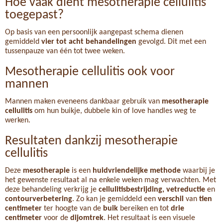
Hoe vaak dient mesotherapie cellulitis
toegepast?
Op basis van een persoonlijk aangepast schema dienen
gemiddeld
vier tot acht behandelingen
gevolgd. Dit met een
tussenpauze van één tot twee weken.
Mesotherapie cellulitis ook voor
mannen
Mannen maken eveneens dankbaar gebruik van
mesotherapie
cellulitis
om hun buikje, dubbele kin of love handles weg te
werken.
Resultaten dankzij mesotherapie
cellulitis
Deze
mesotherapie
is een
huidvriendelijke methode
waarbij je
het gewenste resultaat al na enkele weken mag verwachten. Met
deze behandeling verkrijg je
cellulitisbestrijding, vetreductie
en
contourverbetering
. Zo kan je gemiddeld een
verschil
van
tien
centimeter
ter hoogte van de
buik
bereiken en tot
drie
centimeter
voor de
dijomtrek
. Het resultaat is een visuele