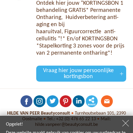
Ontdek hier jouw "KORTINGSBON 1
behandeling GRATIS* Permanente
Ontharing, Huidverbetering anti-
aging en bij
haaruitval, Figuurcorrectie anti-
cellulitis "!* En/of KORTINGSBON
*Stapelkorting 3 zones voor de prijs
van 2 permanente ontharing*!
Vraag hier jouw persoonlijke
kortingsbon
HILDE VAN PEER Beautyconsult
•
Turnhoutsebaan 101, 2390
Oostmalle
•
Tel.:
+32 (0) 476 65 22 13
•
Mail:
Opgelet!
hilde.vanpeer@beautyconsult.be