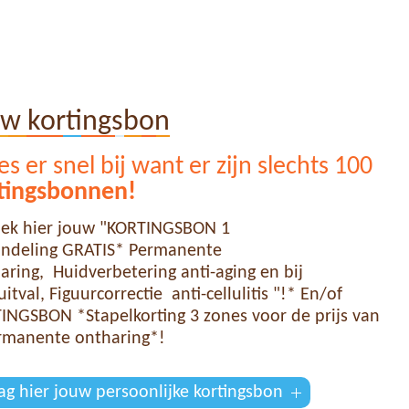
uw kortingsbon
s er snel bij want er zijn slechts 100
tingsbonnen!
ek hier jouw "KORTINGSBON 1
ndeling GRATIS* Permanente
aring, Huidverbetering anti-aging en bij
itval, Figuurcorrectie anti-cellulitis "!* En/of
INGSBON *Stapelkorting 3 zones voor de prijs van
rmanente ontharing*!
ag hier jouw persoonlijke kortingsbon