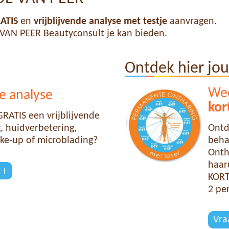
ATIS
en
vrijblijvende analyse met testje
aanvragen.
VAN PEER Beautyconsult je kan bieden.
Ontdek hier jo
Wee
e analyse
kor
RATIS een vrijblijvende
 huidverbetering,
Ontd
ke-up of microblading?
beha
Onth
haaru
KORT
2 pe
Vra