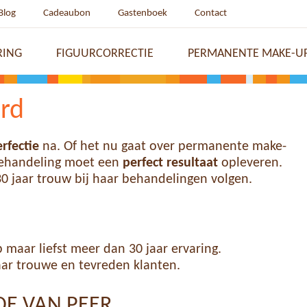
Blog
Cadeaubon
Gastenboek
Contact
RING
FIGUURCORRECTIE
PERMANENTE MAKE-U
ord
rfectie
na. Of het nu gaat over permanente make-
behandeling moet een
perfect resultaat
opleveren.
0 jaar trouw bij haar behandelingen volgen.
aar liefst meer dan 30 jaar ervaring.
aar trouwe en tevreden klanten.
LDE VAN PEER