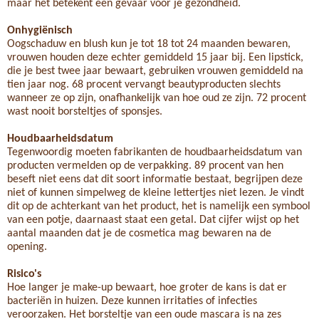
maar het betekent een gevaar voor je gezondheid.
Onhygiënisch
Oogschaduw en blush kun je tot 18 tot 24 maanden bewaren,
vrouwen houden deze echter gemiddeld 15 jaar bij. Een lipstick,
die je best twee jaar bewaart, gebruiken vrouwen gemiddeld na
tien jaar nog. 68 procent vervangt beautyproducten slechts
wanneer ze op zijn, onafhankelijk van hoe oud ze zijn. 72 procent
wast nooit borsteltjes of sponsjes.
Houdbaarheidsdatum
Tegenwoordig moeten fabrikanten de houdbaarheidsdatum van
producten vermelden op de verpakking. 89 procent van hen
beseft niet eens dat dit soort informatie bestaat, begrijpen deze
niet of kunnen simpelweg de kleine lettertjes niet lezen. Je vindt
dit op de achterkant van het product, het is namelijk een symbool
van een potje, daarnaast staat een getal. Dat cijfer wijst op het
aantal maanden dat je de cosmetica mag bewaren na de
opening.
Risico's
Hoe langer je make-up bewaart, hoe groter de kans is dat er
bacteriën in huizen. Deze kunnen irritaties of infecties
veroorzaken. Het borsteltje van een oude mascara is na zes