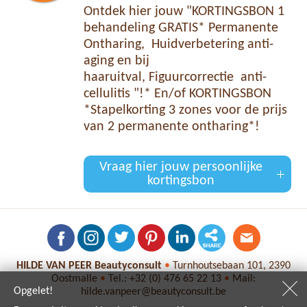
Ontdek hier jouw "KORTINGSBON 1
behandeling GRATIS* Permanente
Ontharing, Huidverbetering anti-
aging en bij
haaruitval, Figuurcorrectie anti-
cellulitis "!* En/of KORTINGSBON
*Stapelkorting 3 zones voor de prijs
van 2 permanente ontharing*!
Vraag hier jouw persoonlijke
kortingsbon
HILDE VAN PEER Beautyconsult
•
Turnhoutsebaan 101, 2390
Oostmalle
•
Tel.:
+32 (0) 476 65 22 13
•
Mail:
Opgelet!
hilde.vanpeer@beautyconsult.be