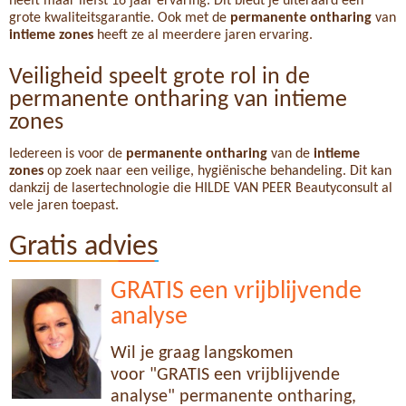
heeft maar liefst 16 jaar ervaring. Dit biedt je uiteraard een
grote kwaliteitsgarantie. Ook met de
permanente ontharing
van
intieme zones
heeft ze al meerdere jaren ervaring.
Veiligheid speelt grote rol in de
permanente ontharing van intieme
zones
Iedereen is voor de
permanente ontharing
van de
intieme
zones
op zoek naar een veilige, hygiënische behandeling. Dit kan
dankzij de lasertechnologie die HILDE VAN PEER Beautyconsult al
vele jaren toepast.
Gratis advies
GRATIS een vrijblijvende
analyse
Wil je graag langskomen
voor "GRATIS een vrijblijvende
analyse" permanente ontharing,