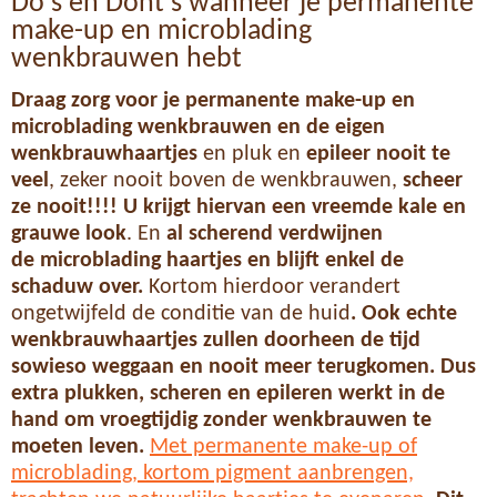
Do's en Dont's wanneer je permanente
make-up en microblading
wenkbrauwen hebt
Draag zorg voor je permanente make-up en
microblading wenkbrauwen en de eigen
wenkbrauwhaartjes
en pluk en
epileer nooit te
veel
, zeker nooit boven de wenkbrauwen,
scheer
ze nooit!!!! U krijgt hiervan een vreemde kale en
grauwe look
. En
al scherend verdwijnen
de
microblading haartjes
en blijft enkel de
schaduw over.
Kortom hierdoor verandert
ongetwijfeld de conditie van de huid
. Ook echte
w
enkbrauwhaartjes zullen doorheen de tijd
sowieso weggaan en nooit meer terugkomen. Dus
extra plukken, scheren en epileren werkt in de
hand om vroegtijdig zonder wenkbrauwen te
moeten leven.
Met permanente make-up of
microblading, kortom pigment aanbrengen,