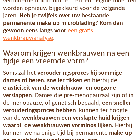
verouderde huidconditie … etc etc. Pigmentkleuren
worden opnieuw bijgekleurd voor de volgende
jaren.
Heb je twijfels over uw bestaande
permanente make-up microblading? Kom dan
gewoon eens langs voor
een gratis
wenkbrauwanalyse
.
Waarom krijgen wenkbrauwen na een
tijdje een vreemde vorm?
Soms zal het
verouderingsproces bij sommige
dames of heren, sneller tikken
en hierbij de
elasticiteit van de we
nkbrauw- en oogzone
verslappen
. Dames die pre-menopauzaal zijn of in
de menopauze, of genetisch bepaald,
een sneller
verouderingsproces hebben
, kunnen ter hoogte
van de
wenkbrauwen een verslapte huid krijgen
waarbij de wenkbrauwen vormloos lijken.
Hierbij
kunnen we na enige tijd bij permanente
make-up