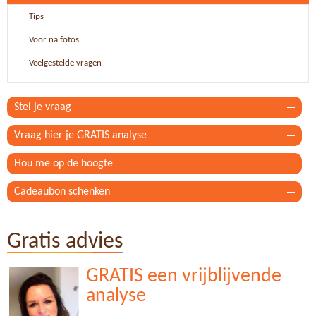
Tips
Voor na fotos
Veelgestelde vragen
Stel je vraag
Vraag hier je GRATIS analyse
Hou me op de hoogte
Cadeaubon schenken
Gratis advies
GRATIS een vrijblijvende
analyse