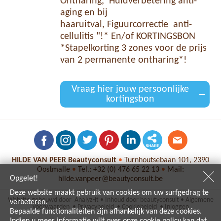
Ontharing, Huidverbetering anti-
aging en bij
haaruitval, Figuurcorrectie anti-
cellulitis "!* En/of KORTINGSBON
*Stapelkorting 3 zones voor de prijs
van 2 permanente ontharing*!
Vraag hier jouw persoonlijke
kortingsbon
HILDE VAN PEER Beautyconsult
•
Turnhoutsebaan 101, 2390
Oostmalle
•
Tel.:
+32 (0) 476 65 22 13
•
Mail:
Opgelet!
hilde.vanpeer@beautyconsult.be
Deze website maakt gebruik van cookies om uw surfgedrag te
Website gebouwd door
Analyz-it
•
Inhoud door
beautyconsult
•
Algemene
verbeteren.
voorwaarden
•
Privacybeleid
•
Cookiebeleid
•
Inloggen
Bepaalde functionaliteiten zijn afhankelijk van deze cookies.