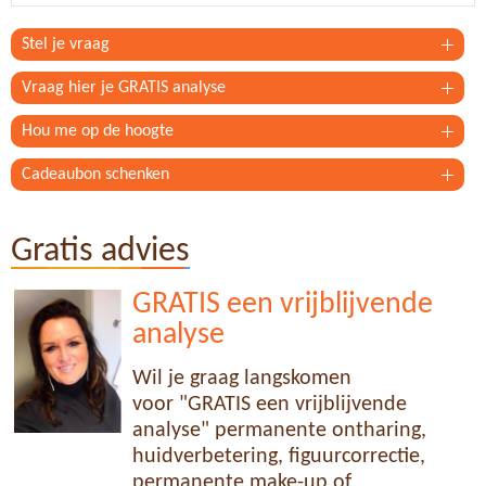
Stel je vraag
Vraag hier je GRATIS analyse
Hou me op de hoogte
Cadeaubon schenken
Gratis advies
GRATIS een vrijblijvende
analyse
Wil je graag langskomen
voor "GRATIS een vrijblijvende
analyse" permanente ontharing,
huidverbetering, figuurcorrectie,
permanente make-up of