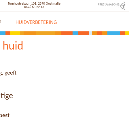
Turnhoutsebaan 101, 2390 Oostmalle
0476 65 22 13
P
HUIDVERBETERING
 huid
g
, geeft
tige
best