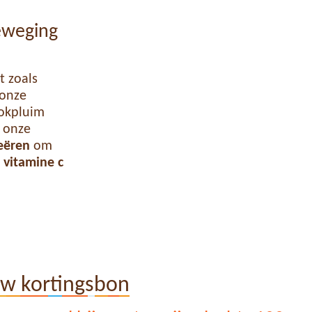
eweging
t zoals
onze
ookpluim
n onze
reëren
om
e
vitamine c
uw kortingsbon