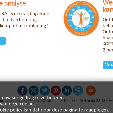
Wee
e analyse
kor
RATIS een vrijblijvende
 huidverbetering,
Ontd
ke-up of microblading?
beha
Onth
haaru
KORT
2 pe
Vra
m uw surfgedrag te verbeteren.
Turnhoutsebaan 101, 2390 Oostmalle
•
Tel.:
+32 (0) 476 65 22 13
•
Ma
 van deze cookies.
ookie policy kan dat door
deze pagina
te raadplegen.