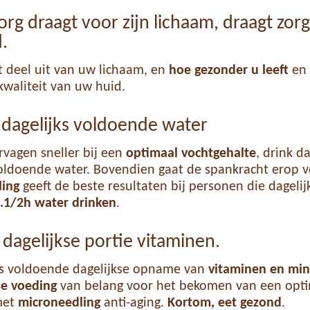
org draagt voor zijn lichaam, draagt zor
d.
 deel uit van uw lichaam, en
hoe gezonder u leeft
en 
kwaliteit van uw huid.
k dagelijks voldoende water
rvagen sneller bij een
optimaal vochtgehalte
, drink 
voldoende water. Bovendien gaat de spankracht erop v
ling
geeft de beste resultaten bij personen die dagelij
.1/2h water
drinken
.
e dagelijkse portie vitaminen.
is voldoende dagelijkse opname van
vitaminen en min
se voeding
van belang voor het bekomen van een opt
met
microneedling
anti-aging.
Kortom, eet gezond
.