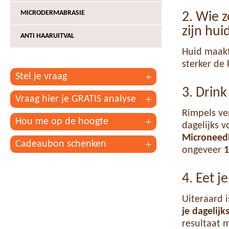
MICRODERMABRASIE
2. Wie z
zijn hui
ANTI HAARUITVAL
Huid maakt
sterker de 
Stel je vraag
3. Drin
Vraag hier je GRATIS analyse
Rimpels ve
Hou me op de hoogte
dagelijks 
Microneed
Cadeaubon schenken
ongeveer
1
4. Eet j
Uiteraard 
je dagelijk
resultaat 