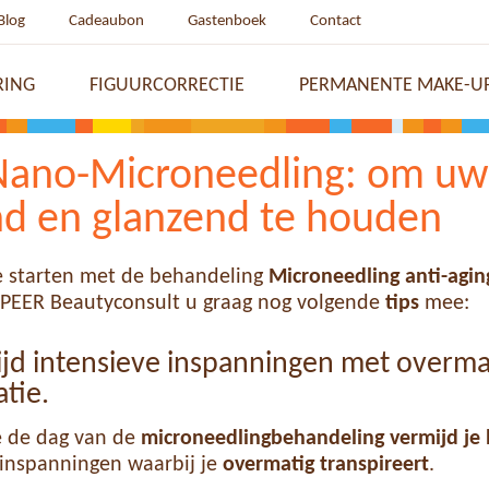
Blog
Cadeaubon
Gastenboek
Contact
RING
FIGUURCORRECTIE
PERMANENTE MAKE-U
Nano-Microneedling: om uw
d en glanzend te houden
e starten met de behandeling
Microneedling anti-agin
PEER Beautyconsult u graag nog volgende
tips
mee:
ijd intensieve inspanningen met overma
atie.
 de dag van de
microneedlingbehandeling
vermijd je 
 inspanningen waarbij je
overmatig transpireert
.