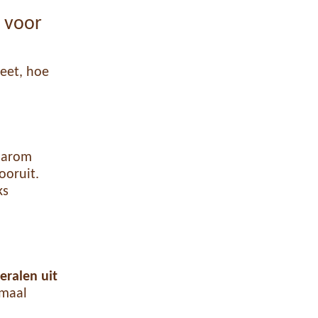
g voor
eet, hoe
daarom
ooruit.
ks
eralen uit
imaal