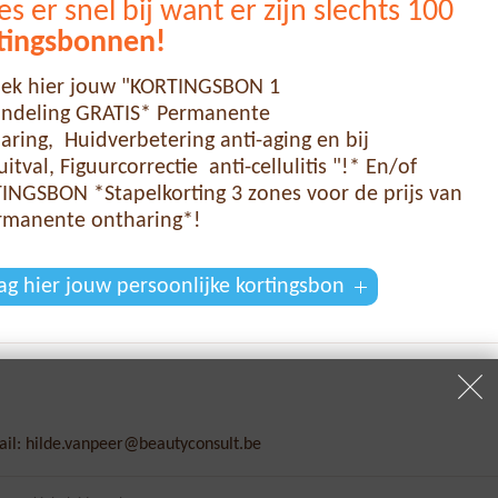
s er snel bij want er zijn slechts 100
tingsbonnen!
ek hier jouw "KORTINGSBON 1
ndeling GRATIS* Permanente
aring, Huidverbetering anti-aging en bij
itval, Figuurcorrectie anti-cellulitis "!* En/of
INGSBON *Stapelkorting 3 zones voor de prijs van
rmanente ontharing*!
ag hier jouw persoonlijke kortingsbon
il:
hilde.vanpeer@beautyconsult.be