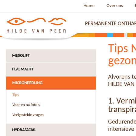
Home
Over ons
PERMANENTE ONTHA
Tips 
MESOLIFT
gezon
PLASMALIFT
Alvorens t
MICRONEEDLING
HILDE VAN 
Tips
1. Verm
Voor en na foto's
transpir
Veelgestelde vragen
Gedurende
intensieve
HYDRAFACIAL